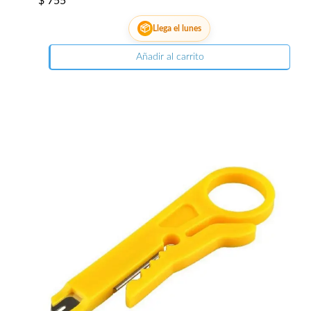
$
755
📦
Llega el lunes
Añadir al carrito