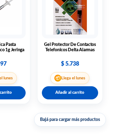
ica Pasta
Gel Protector De Contactos
co 1g Jeringa
Telefonicos Delta Alarmas
397
$
5.738
📦
el lunes
Llega el lunes
carrito
Añadir al carrito
Bajá para cargar más productos