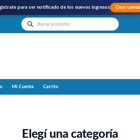
gistrate para ser notificado de los nuevos ingresos
Crear cuent
Hipercom
Importación
y
Distribución
to
Mi Cuenta
Carrito
Elegí una categoría