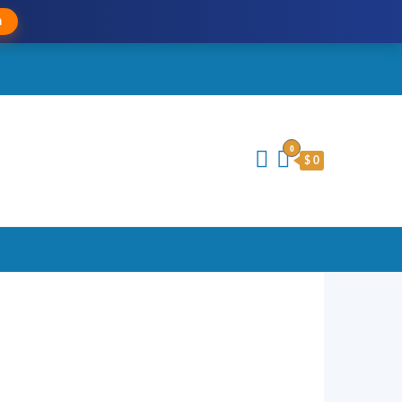
a
0
$ 0