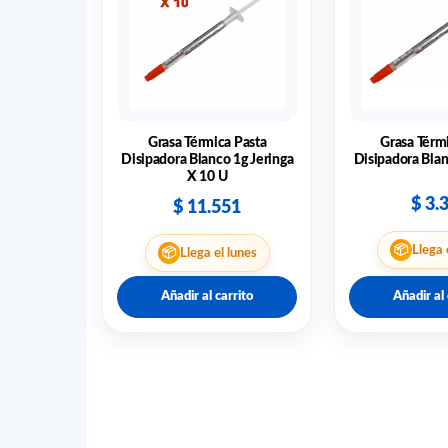
Grasa Térmica Pasta
Grasa Térm
Disipadora Blanco 1g Jeringa
Disipadora Blan
X 10 U
$
3.
$
11.551
📦
Llega 
📦
Llega el lunes
Añadir al carrito
Añadir al 