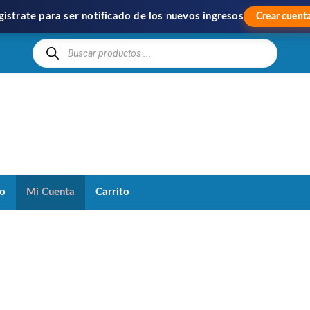
gistrate para ser notificado de los nuevos ingresos
Crear cuent
Hipercom
Importación
y
Distribución
to
Mi Cuenta
Carrito