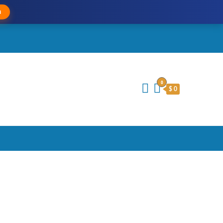
a
0
$ 0