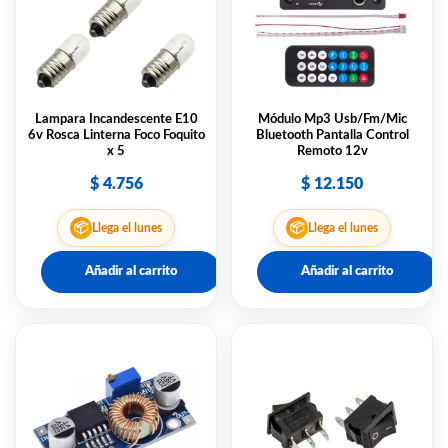
Lampara Incandescente E10
Módulo Mp3 Usb/Fm/Mic
6v Rosca Linterna Foco Foquito
Bluetooth Pantalla Control
x 5
Remoto 12v
$
4.756
$
12.150
📦
📦
Llega el lunes
Llega el lunes
Añadir al carrito
Añadir al carrito