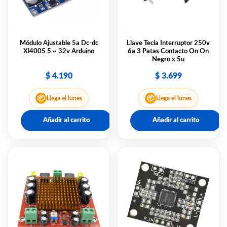
Módulo Ajustable 5a Dc-dc
Llave Tecla Interruptor 250v
Xl4005 5 ~ 32v Arduino
6a 3 Patas Contacto On On
Negro x 5u
$
4.190
$
3.699
📦
📦
Llega el lunes
Llega el lunes
Añadir al carrito
Añadir al carrito