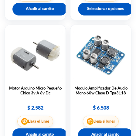
Añadir al carrito
Seleccionar opciones
Motor Arduino Micro Pequeño
Modulo Amplificador De Audio
Chico 3v A 6v Dc
Mono 60w Clase D Tpa3118
$
2.582
$
6.508
📦
📦
Llega el lunes
Llega el lunes
Añadir al carrito
Añadir al carrito