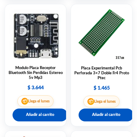
Modulo Placa Receptor
Placa Experimental Pcb
Bluetooth Sin Perdidas Estereo
Perforada 3×7 Doble Fr4 Proto
5v Mp3
Ptec
$
3.644
$
1.465
📦
📦
Llega el lunes
Llega el lunes
Añadir al carrito
Añadir al carrito