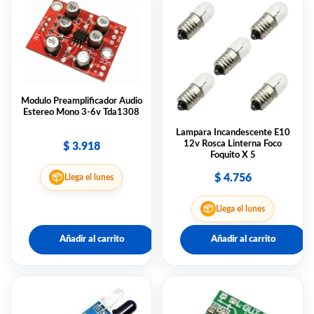
Modulo Preamplificador Audio
Estereo Mono 3-6v Tda1308
Lampara Incandescente E10
12v Rosca Linterna Foco
$
3.918
Foquito X 5
📦
$
4.756
Llega el lunes
📦
Llega el lunes
Añadir al carrito
Añadir al carrito