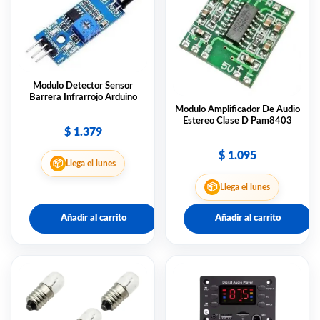
Modulo Detector Sensor
Barrera Infrarrojo Arduino
Modulo Amplificador De Audio
Estereo Clase D Pam8403
$
1.379
$
1.095
📦
Llega el lunes
📦
Llega el lunes
Añadir al carrito
Añadir al carrito