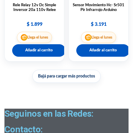
Rele Relay 12v Dc Simple
Sensor Movimiento Hc- Sr501
Inversor 20a 110v Relee
Pir Infrarrojo Arduino
$
1.899
$
3.191
📦
📦
Llega el lunes
Llega el lunes
Añadir al carrito
Añadir al carrito
Bajá para cargar más productos
Seguinos en las Redes:
Contacto: