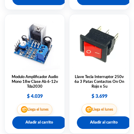
Modulo Amplificador Audio
Llave Tecla Interruptor 250v
Mono 18w Clase Ab 6-12v
6a 3 Patas Contactos On On
Tda2030
Rojo x 5u
$
4.039
$
3.699
📦
📦
Llega el lunes
Llega el lunes
Añadir al carrito
Añadir al carrito