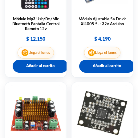
Módulo Mp3 Usb/Fm/Mic
Módulo Ajustable 5a Dc-dc
Bluetooth Pantalla Control
Xl4005 5 ~ 32v Arduino
Remoto 12v
$
12.150
$
4.190
📦
📦
Llega el lunes
Llega el lunes
Añadir al carrito
Añadir al carrito