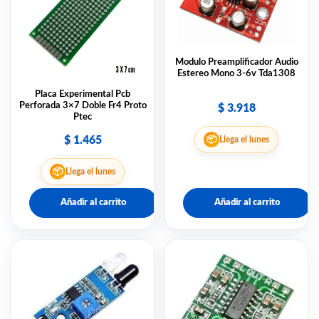
Modulo Preamplificador Audio
Estereo Mono 3-6v Tda1308
Placa Experimental Pcb
Perforada 3×7 Doble Fr4 Proto
$
3.918
Ptec
📦
$
1.465
Llega el lunes
📦
Llega el lunes
Añadir al carrito
Añadir al carrito