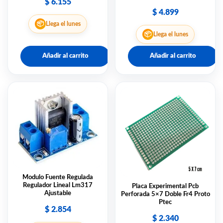
$
6.155
$
4.899
📦
Llega el lunes
📦
Llega el lunes
Añadir al carrito
Añadir al carrito
Modulo Fuente Regulada
Regulador Lineal Lm317
Placa Experimental Pcb
Ajustable
Perforada 5×7 Doble Fr4 Proto
Ptec
$
2.854
$
2.340