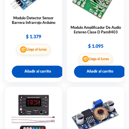
Modulo Detector Sensor
Barrera Infrarrojo Arduino
Modulo Amplificador De Audio
Estereo Clase D Pam8403
$
1.379
$
1.095
📦
Llega el lunes
📦
Llega el lunes
Añadir al carrito
Añadir al carrito