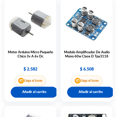
Motor Arduino Micro Pequeño
Modulo Amplificador De Audio
Chico 3v A 6v Dc
Mono 60w Clase D Tpa3118
$
2.582
$
6.508
📦
📦
Llega el lunes
Llega el lunes
Añadir al carrito
Añadir al carrito