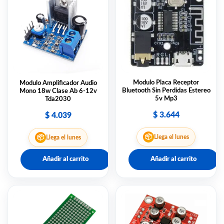
Modulo Placa Receptor
Modulo Amplificador Audio
Bluetooth Sin Perdidas Estereo
Mono 18w Clase Ab 6-12v
5v Mp3
Tda2030
$
3.644
$
4.039
📦
📦
Llega el lunes
Llega el lunes
Añadir al carrito
Añadir al carrito