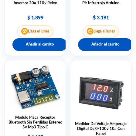
Inversor 20a 110v Relee
Pir Infrarrojo Arduino
$
1.899
$
3.191
📦
📦
Llega el lunes
Llega el lunes
Añadir al carrito
Añadir al carrito
Modulo Placa Receptor
Bluetooth Sin Perdidas Estereo
Medidor De Voltaje Amperaje
5v Mp3 Tipo C
Digital Dc 0-100v 10a Con
Panel