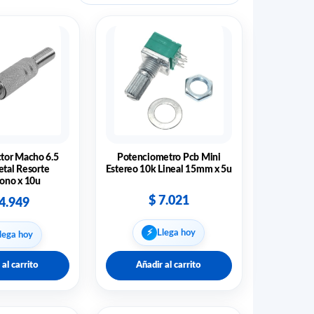
tor Macho 6.5
Potenciometro Pcb Mini
tal Resorte
Estereo 10k Lineal 15mm x 5u
ono x 10u
$
7.021
4.949
⚡︎
Llega hoy
lega hoy
 al carrito
Añadir al carrito