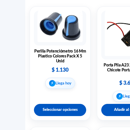
Perilla Potenciómetro 16 Mm
Plastico Colores Pack X 5
Unid
Porta Pila A23
$
1.130
Chicote Porta
$
3.
⚡︎
Llega hoy
⚡︎
Lleg
Seleccionar opciones
Añadir al 