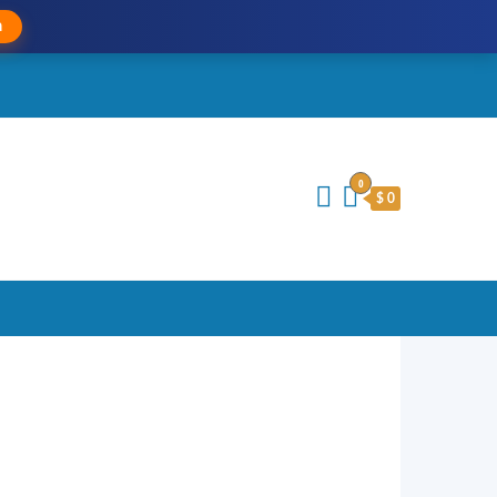
a
0
$ 0