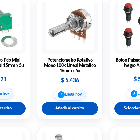
o Pcb Mini
Potenciometro Rotativo
Boton Pulsad
al 15mm x 5u
Mono 100k Lineal Metalico
Negro Am
16mm x 5u
021
$
5
$
5.436
⚡︎
a hoy
L
⚡︎
Llega hoy
carrito
Añadir al carrito
Seleccio