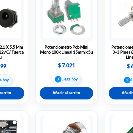
2.1 X 5.5 Mm
Potenciometro Pcb Mini
Potenciome
12v C/ Tuerca
Mono 100k Lineal 15mm x 5u
3+3 Pines 6
u
Line
$
7.021
299
$
6
⚡︎
Llega hoy
⚡︎
a hoy
L
carrito
Añadir al carrito
Añadir