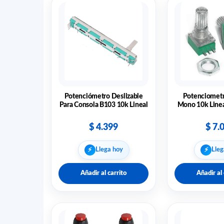
Potenciómetro Deslizable
Potenciometr
Para Consola B103 10k Lineal
Mono 10k Line
$
4.399
$
7.
⚡︎
⚡︎
Llega hoy
Lleg
Añadir al carrito
Añadir al 