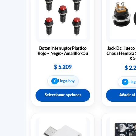
Boton Interruptor Plastico
Jack Dc Hueco 
Rojo – Negro- Amarillo x 5u
Chasis Hembra 
X 5
$
5.209
$
2.
⚡︎
Llega hoy
⚡︎
Lleg
Seleccionar opciones
Añadir al 