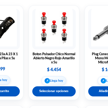
 23a A 23 X 1
Boton Pulsador Chico Normal
Plug Conec
 Pilas x 5u
Abierto Negro Rojo Amarillo
Mono Me
x 5u
Microf
699
$
4.454
$
1
a hoy
⚡︎
⚡︎
Llega hoy
L
carrito
Seleccionar opciones
Añadir