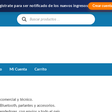
gistrate para ser notificado de los nuevos ingresos
Crear cuent
Hipercom
Importación
y
Distribución
to
Mi Cuenta
Carrito
comercial y técnico.
Bluetooth, parlantes y accesorios.
vendedores, con envíos a todo el país.