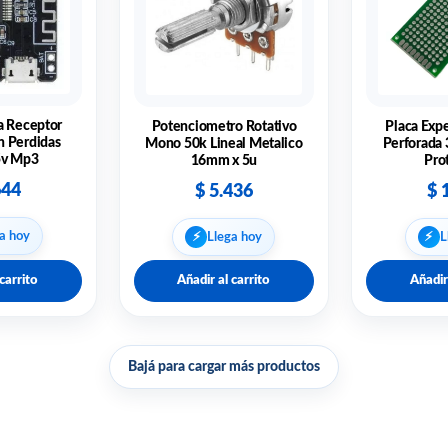
a Receptor
Potenciometro Rotativo
Placa Exp
n Perdidas
Mono 50k Lineal Metalico
Perforada 
5v Mp3
16mm x 5u
Pro
644
$
5.436
$
1
⚡︎
⚡︎
a hoy
Llega hoy
L
carrito
Añadir al carrito
Añadir
Bajá para cargar más productos