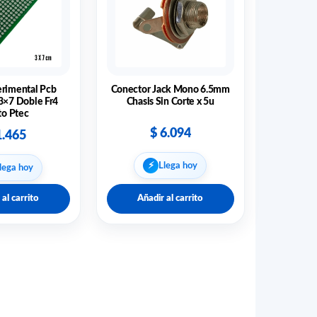
erimental Pcb
Conector Jack Mono 6.5mm
3×7 Doble Fr4
Chasis Sin Corte x 5u
to Ptec
$
6.094
.465
⚡︎
Llega hoy
lega hoy
 al carrito
Añadir al carrito