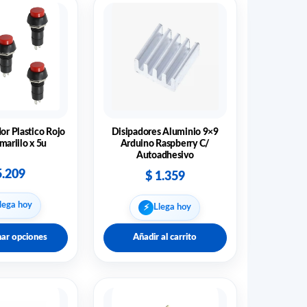
or Plastico Rojo
Disipadores Aluminio 9×9
ariilo x 5u
Arduino Raspberry C/
Autoadhesivo
.209
$
1.359
lega hoy
⚡︎
Llega hoy
nar opciones
Añadir al carrito