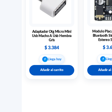
Modulo Plac
Adaptador Otg Micro Mini
Bluetooth Si
Usb Macho A Usb Hembra
Estereo 
Gris
$
3.
$
3.384
⚡︎
⚡︎
Lleg
Llega hoy
Añadir al carrito
Añadir al 