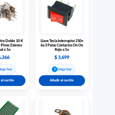
tro Doble 10 K
Llave Tecla Interruptor 250v
 Pines Estereo
6a 3 Patas Contactos On On
al x 5u
Rojo x 5u
.266
$
3.699
⚡︎
lega hoy
Llega hoy
 al carrito
Añadir al carrito