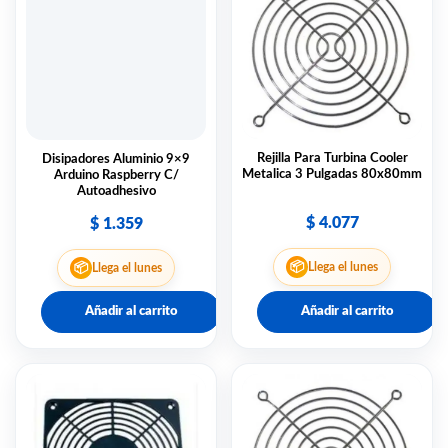
Rejilla Para Turbina Cooler
Disipadores Aluminio 9×9
Metalica 3 Pulgadas 80x80mm
Arduino Raspberry C/
Autoadhesivo
$
4.077
$
1.359
📦
📦
Llega el lunes
Llega el lunes
Añadir al carrito
Añadir al carrito