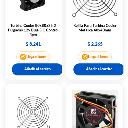
Rejilla Para Turbina Cooler
Turbina Cooler 80x80x25 3
Metalica 40x40mm
Pulgadas 12v Buje 3 C Control
Rpm
$
2.265
$
8.241
📦
📦
Llega el lunes
Llega el lunes
Añadir al carrito
Añadir al carrito