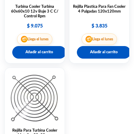
Turbina Cooler Turbina
Rejilla Plastica Para Fan Cooler
60x60x10 12v Buje 3 C C/
4 Pulgadas 120x120mm
Control Rpm
$
9.075
$
3.835
📦
📦
Llega el lunes
Llega el lunes
Añadir al carrito
Añadir al carrito
Rejilla Para Turbina Cooler