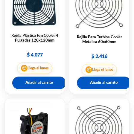
Rejilla Plástica Fan Cooler 4
Rejilla Para Turbina Cooler
Pulgadas 120x120mm
Metalica 60x60mm
$
4.077
$
2.416
📦
Llega el lunes
📦
Llega el lunes
Añadir al carrito
Añadir al carrito