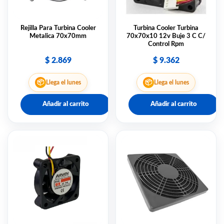
Rejilla Para Turbina Cooler
Turbina Cooler Turbina
Metalica 70x70mm
70x70x10 12v Buje 3 C C/
Control Rpm
$
2.869
$
9.362
📦
📦
Llega el lunes
Llega el lunes
Añadir al carrito
Añadir al carrito