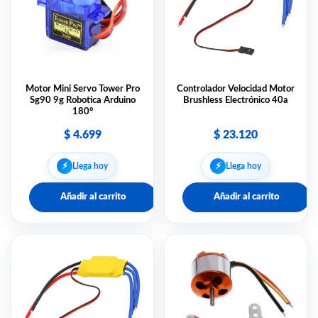
Motor Mini Servo Tower Pro
Controlador Velocidad Motor
Sg90 9g Robotica Arduino
Brushless Electrónico 40a
180°
$
4.699
$
23.120
⚡︎
⚡︎
Llega hoy
Llega hoy
Añadir al carrito
Añadir al carrito