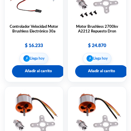
Controlador Velocidad Motor
Motor Brushless 2700kv
Brushless Electrónico 30a
A2212 Repuesto Dron
$
16.233
$
24.870
⚡︎
⚡︎
Llega hoy
Llega hoy
Añadir al carrito
Añadir al carrito