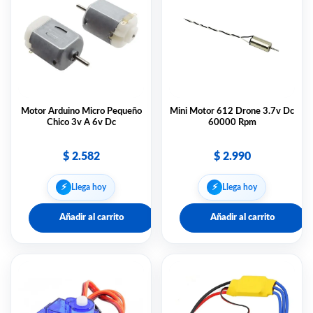
Motor Arduino Micro Pequeño
Mini Motor 612 Drone 3.7v Dc
Chico 3v A 6v Dc
60000 Rpm
$
2.582
$
2.990
⚡︎
⚡︎
Llega hoy
Llega hoy
Añadir al carrito
Añadir al carrito