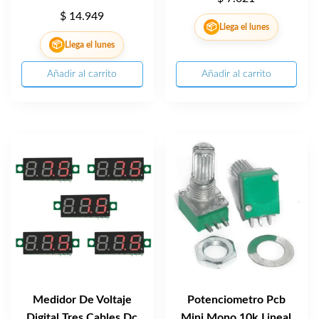
$
14.949
📦
Llega el lunes
📦
Llega el lunes
Añadir al carrito
Añadir al carrito
Medidor De Voltaje
Potenciometro Pcb
Digital Tres Cables Dc
Mini Mono 10k Lineal