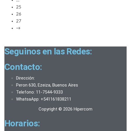
…
25
26
27
→
Seguinos en las Redes:
Contacto:
Dirección:
Peron 630, Ezeiza, Buenos Aires
Telefono: 11-7544-9333
WhatsaApp: +541161838211
Copyright © 2026 Hipercom
Horarios: