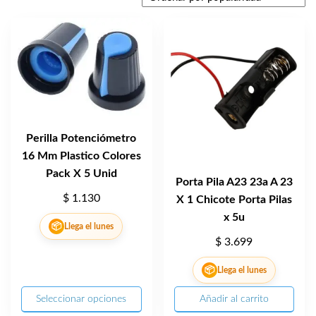
Perilla Potenciómetro
16 Mm Plastico Colores
Pack X 5 Unid
Porta Pila A23 23a A 23
$
1.130
X 1 Chicote Porta Pilas
x 5u
📦
Llega el lunes
$
3.699
📦
Llega el lunes
Seleccionar opciones
Añadir al carrito