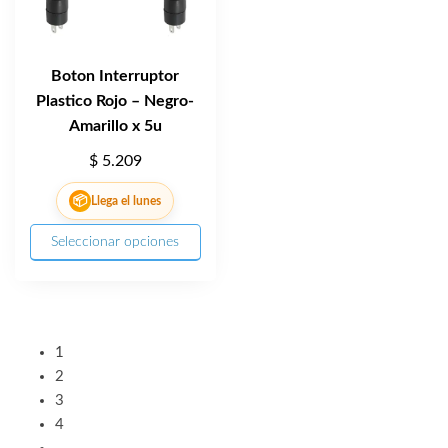
Boton Interruptor
Plastico Rojo – Negro-
Amarillo x 5u
$
5.209
📦
Llega el lunes
Seleccionar opciones
1
2
3
4