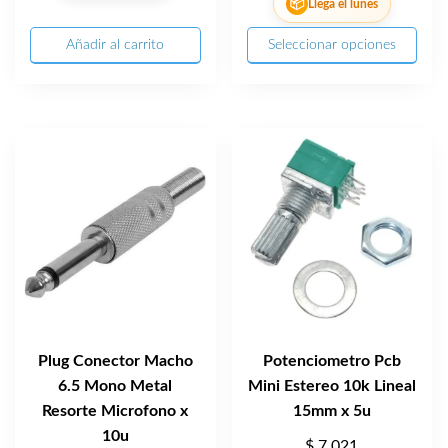
📦
Llega el lunes
Añadir al carrito
Seleccionar opciones
Plug Conector Macho
Potenciometro Pcb
6.5 Mono Metal
Mini Estereo 10k Lineal
Resorte Microfono x
15mm x 5u
10u
$
7.021