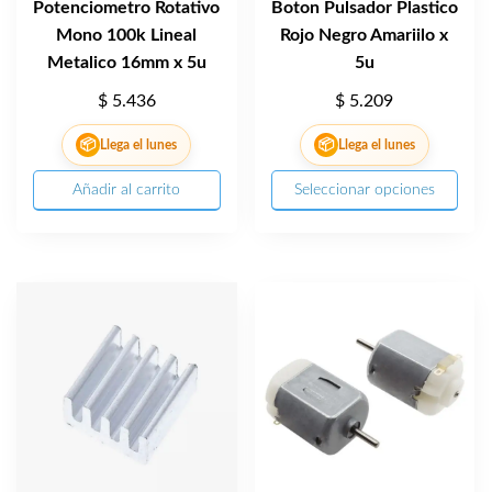
Potenciometro Rotativo
Boton Pulsador Plastico
Mono 100k Lineal
Rojo Negro Amariilo x
Metalico 16mm x 5u
5u
$
5.436
$
5.209
📦
📦
Llega el lunes
Llega el lunes
Añadir al carrito
Seleccionar opciones