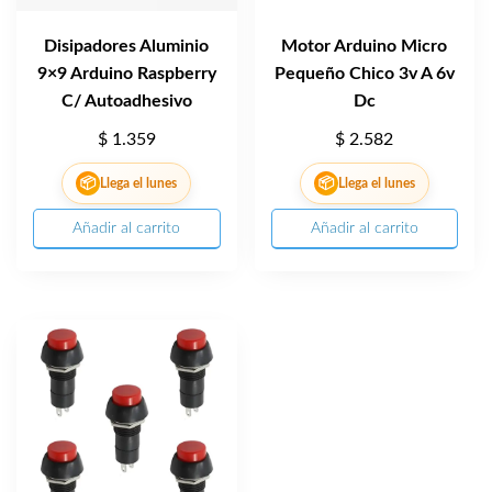
Disipadores Aluminio
Motor Arduino Micro
9×9 Arduino Raspberry
Pequeño Chico 3v A 6v
C/ Autoadhesivo
Dc
$
1.359
$
2.582
📦
📦
Llega el lunes
Llega el lunes
Añadir al carrito
Añadir al carrito