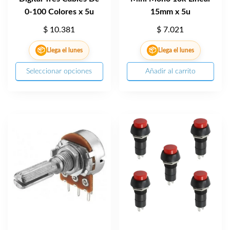
0-100 Colores x 5u
15mm x 5u
$
10.381
$
7.021
📦
📦
Llega el lunes
Llega el lunes
Seleccionar opciones
Añadir al carrito