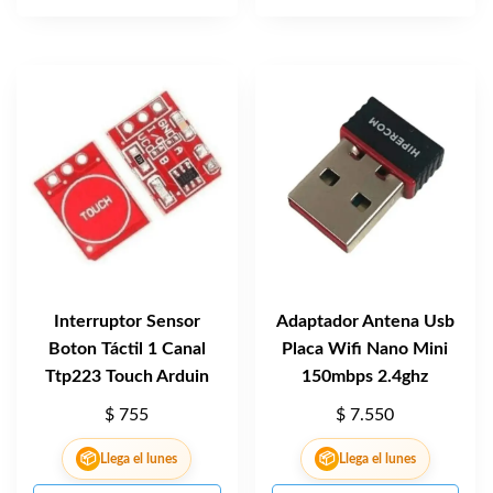
Interruptor Sensor
Adaptador Antena Usb
Boton Táctil 1 Canal
Placa Wifi Nano Mini
Ttp223 Touch Arduin
150mbps 2.4ghz
$
755
$
7.550
📦
📦
Llega el lunes
Llega el lunes