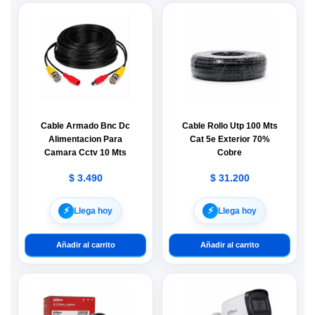
Cable Armado Bnc Dc
Cable Rollo Utp 100 Mts
Alimentacion Para
Cat 5e Exterior 70%
Camara Cctv 10 Mts
Cobre
$
3.490
$
31.200
⚡︎
⚡︎
Llega hoy
Llega hoy
Añadir al carrito
Añadir al carrito