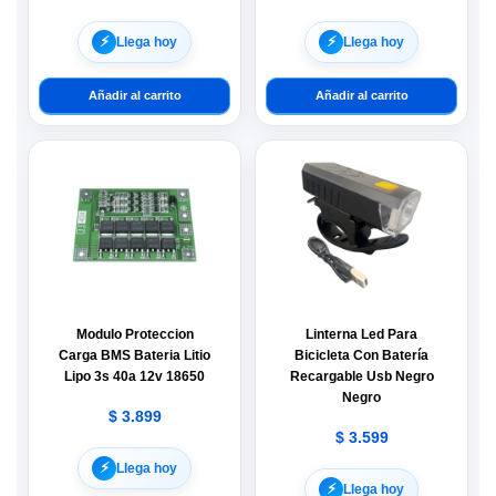
⚡︎
⚡︎
Llega hoy
Llega hoy
Añadir al carrito
Añadir al carrito
Modulo Proteccion
Linterna Led Para
Carga BMS Bateria Litio
Bicicleta Con Batería
Lipo 3s 40a 12v 18650
Recargable Usb Negro
Negro
$
3.899
$
3.599
⚡︎
Llega hoy
⚡︎
Llega hoy