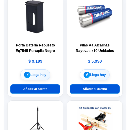
Porta Bateria Repuesto
Pilas Aa Alcalinas
Eq7545 Portapila Negro
Rayovac x10 Unidades
$
9.199
$
5.990
⚡︎
⚡︎
Llega hoy
Llega hoy
Añadir al carrito
Añadir al carrito