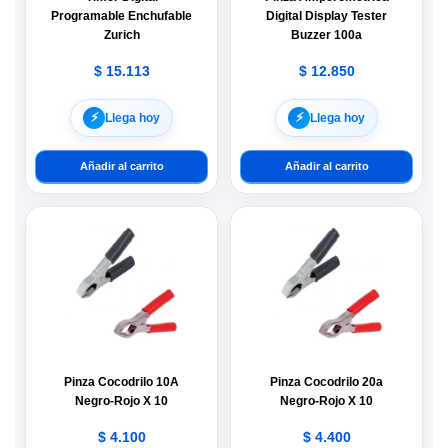
Programable Enchufable
Digital Display Tester
Zurich
Buzzer 100a
$
15.113
$
12.850
⚡︎
⚡︎
Llega hoy
Llega hoy
Añadir al carrito
Añadir al carrito
Pinza Cocodrilo 10A
Pinza Cocodrilo 20a
Negro-Rojo X 10
Negro-Rojo X 10
$
4.100
$
4.400