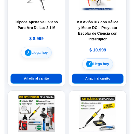
Trípode Ajustable Liviano
Kit Avión DIY con Hélice
Para Aro De Luz 2,1 M
y Motor DC – Proyecto
Escolar de Ciencia con
$
8.999
Interruptor
$
10.999
⚡︎
Llega hoy
⚡︎
Llega hoy
Añadir al carrito
Añadir al carrito