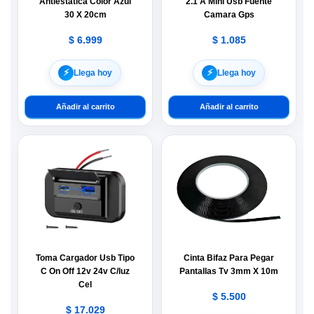
Antiestática Color Azul
2.1 A Mini Usb Fuente
30 X 20cm
Camara Gps
$
6.999
$
1.085
⚡︎
⚡︎
Llega hoy
Llega hoy
Añadir al carrito
Añadir al carrito
Toma Cargador Usb Tipo
Cinta Bifaz Para Pegar
C On Off 12v 24v C/luz
Pantallas Tv 3mm X 10m
Cel
$
5.500
$
17.029