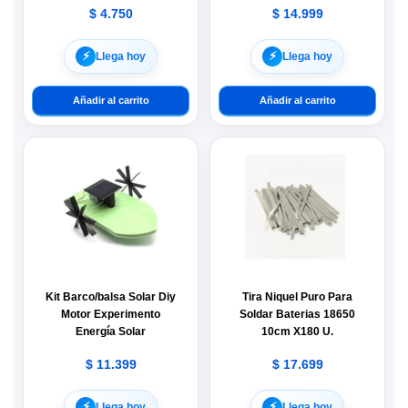
$
4.750
$
14.999
⚡︎
⚡︎
Llega hoy
Llega hoy
Añadir al carrito
Añadir al carrito
Kit Barco/balsa Solar Diy
Tira Niquel Puro Para
Motor Experimento
Soldar Baterias 18650
Energía Solar
10cm X180 U.
$
11.399
$
17.699
⚡︎
⚡︎
Llega hoy
Llega hoy