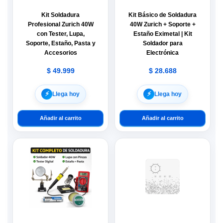
Kit Soldadura
Kit Básico de Soldadura
Profesional Zurich 40W
40W Zurich + Soporte +
con Tester, Lupa,
Estaño Eximetal | Kit
Soporte, Estaño, Pasta y
Soldador para
Accesorios
Electrónica
$
49.999
$
28.688
⚡︎
⚡︎
Llega hoy
Llega hoy
Añadir al carrito
Añadir al carrito