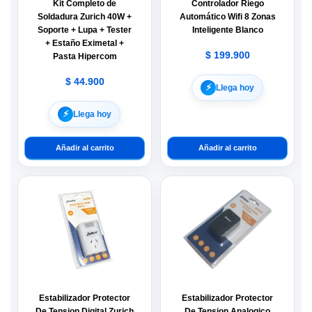
Kit Completo de
Controlador Riego
Soldadura Zurich 40W +
Automático Wifi 8 Zonas
Soporte + Lupa + Tester
Inteligente Blanco
+ Estaño Eximetal +
$
199.900
Pasta Hipercom
$
44.900
⚡︎
Llega hoy
⚡︎
Llega hoy
Añadir al carrito
Añadir al carrito
Estabilizador Protector
Estabilizador Protector
De Tension Digital Zurich
De Tension Analogico