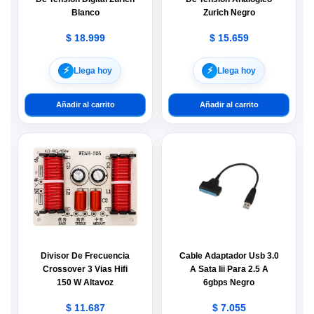
Blanco
Zurich Negro
$
18.999
$
15.659
⚡︎
⚡︎
Llega hoy
Llega hoy
Añadir al carrito
Añadir al carrito
Divisor De Frecuencia
Cable Adaptador Usb 3.0
Crossover 3 Vias Hifi
A Sata Iii Para 2.5 A
150 W Altavoz
6gbps Negro
$
11.687
$
7.055