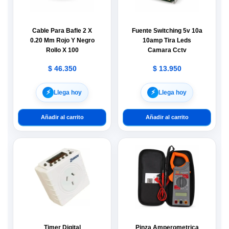
Cable Para Bafle 2 X
Fuente Switching 5v 10a
0.20 Mm Rojo Y Negro
10amp Tira Leds
Rollo X 100
Camara Cctv
$
46.350
$
13.950
⚡︎
⚡︎
Llega hoy
Llega hoy
Añadir al carrito
Añadir al carrito
Timer Digital
Pinza Amperometrica