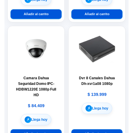
Añadir al carrito
Añadir al carrito
Camara Dahua
Dvr 8 Canales Dahua
Seguridad Domo IPC-
Dh-xvr1a08 1080p
HDBW1220E 1080p Full
$
139.999
HD
$
84.409
⚡︎
Llega hoy
⚡︎
Llega hoy