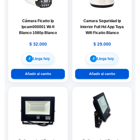
Cámara Ficatto Ip
Camara Seguridad Ip
Ipcam000001 Wi-fi
Interior Full Hd App Tuya
Blanco 1080p Blanco
Wifi Ficatto Blanco
$
32.000
$
29.000
⚡︎
⚡︎
Llega hoy
Llega hoy
Añadir al carrito
Añadir al carrito