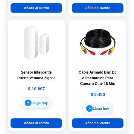
Añadir al carrito
Añadir al carrito
Sensor Inteligente
Cable Armado Bnc Dc
Puerta Ventana Zigbee
Alimentacion Para
Camara Cctv 18 Mts
$
16.897
$
5.450
⚡︎
Llega hoy
⚡︎
Llega hoy
Añadir al carrito
Añadir al carrito