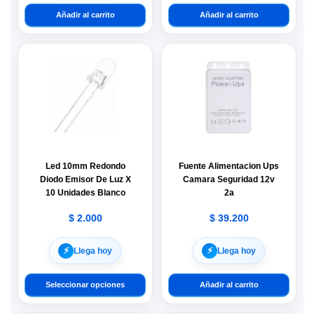
Añadir al carrito
Añadir al carrito
Led 10mm Redondo
Fuente Alimentacion Ups
Diodo Emisor De Luz X
Camara Seguridad 12v
10 Unidades Blanco
2a
$
2.000
$
39.200
⚡︎
⚡︎
Llega hoy
Llega hoy
Seleccionar opciones
Añadir al carrito