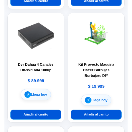
Añadir al carrito
Añadir al carrito
Dvr Dahua 4 Canales
Kit Proyecto Maquina
Dh-xvr1a04 1080p
Hacer Burbujas
Burbujero DIY
$
89.999
$
19.999
⚡︎
Llega hoy
⚡︎
Llega hoy
Añadir al carrito
Añadir al carrito