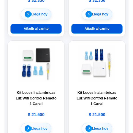
$
32.350
$
32.350
⚡︎
⚡︎
Llega hoy
Llega hoy
Añadir al carrito
Añadir al carrito
Kit Luces Inalambricas
Kit Luces Inalambricas
Luz Wifi Control Remoto
Luz Wifi Control Remoto
1 Canal
1 Canal
$
21.500
$
21.500
⚡︎
⚡︎
Llega hoy
Llega hoy