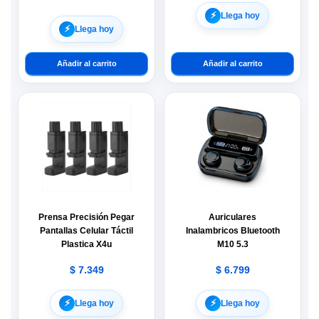
⚡︎
Llega hoy
⚡︎
Llega hoy
Añadir al carrito
Añadir al carrito
Prensa Precisión Pegar
Auriculares
Pantallas Celular Táctil
Inalambricos Bluetooth
Plastica X4u
M10 5.3
$
7.349
$
6.799
⚡︎
⚡︎
Llega hoy
Llega hoy