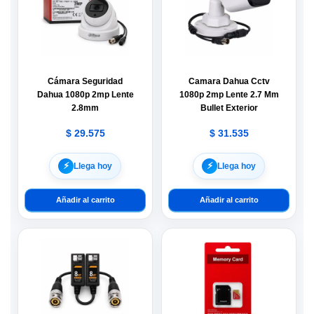
Cámara Seguridad
Camara Dahua Cctv
Dahua 1080p 2mp Lente
1080p 2mp Lente 2.7 Mm
2.8mm
Bullet Exterior
$
29.575
$
31.535
⚡︎
⚡︎
Llega hoy
Llega hoy
Añadir al carrito
Añadir al carrito