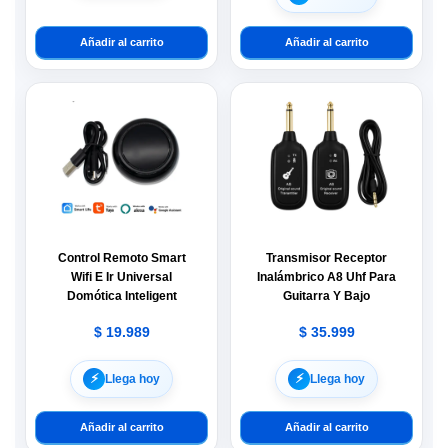
Añadir al carrito
Añadir al carrito
Control Remoto Smart
Transmisor Receptor
Wifi E Ir Universal
Inalámbrico A8 Uhf Para
Domótica Inteligent
Guitarra Y Bajo
$
19.989
$
35.999
⚡︎
⚡︎
Llega hoy
Llega hoy
Añadir al carrito
Añadir al carrito