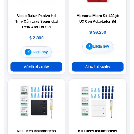
Video Balun Pasivo Hd
Memoria Micro Sd 128gb
8mp Cámaras Seguridad
U3 Con Adaptador Sd
Cctv Ahd Tvi Cvi
$
36.250
$
2.800
⚡︎
Llega hoy
⚡︎
Llega hoy
Añadir al carrito
Añadir al carrito
Kit Luces Inalambricas
Kit Luces Inalambricas