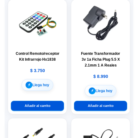
Control Remoto/receptor
Fuente Transformador
Kit Infrarrojo Hx1838
3v 1a Ficha Plug 5.5 X
2.1mm 1 A Reales
$
3.750
$
8.990
⚡︎
Llega hoy
⚡︎
Llega hoy
Añadir al carrito
Añadir al carrito