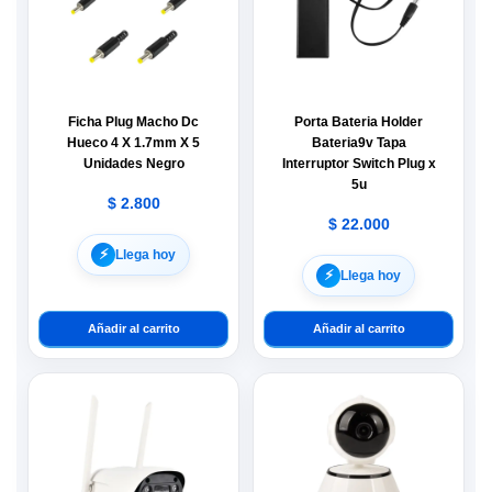
Ficha Plug Macho Dc
Porta Bateria Holder
Hueco 4 X 1.7mm X 5
Bateria9v Tapa
Unidades Negro
Interruptor Switch Plug x
5u
$
2.800
$
22.000
⚡︎
Llega hoy
⚡︎
Llega hoy
Añadir al carrito
Añadir al carrito