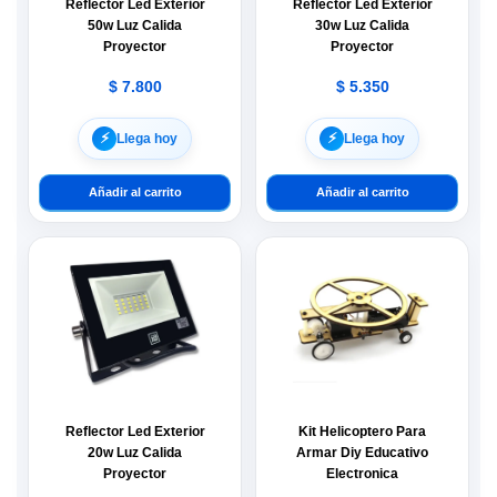
Reflector Led Exterior
Reflector Led Exterior
50w Luz Calida
30w Luz Calida
Proyector
Proyector
$
7.800
$
5.350
⚡︎
⚡︎
Llega hoy
Llega hoy
Añadir al carrito
Añadir al carrito
Reflector Led Exterior
Kit Helicoptero Para
20w Luz Calida
Armar Diy Educativo
Proyector
Electronica