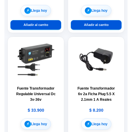
⚡︎
⚡︎
Llega hoy
Llega hoy
Añadir al carrito
Añadir al carrito
Fuente Transformador
Fuente Transformador
Regulable Universal Dc
6v 2a Ficha Plug 5.5 X
3v-36v
2.1mm 1 A Reales
$
33.900
$
8.200
⚡︎
⚡︎
Llega hoy
Llega hoy