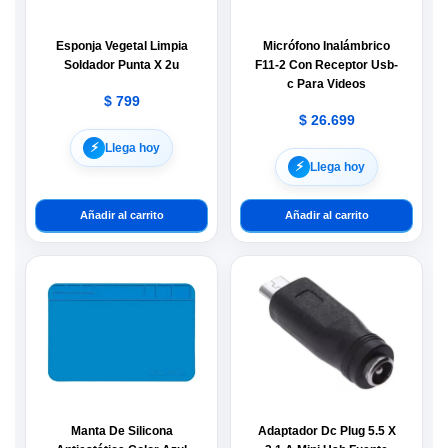
Esponja Vegetal Limpia
Micrófono Inalámbrico
Soldador Punta X 2u
F11-2 Con Receptor Usb-
c Para Videos
$
799
$
26.699
⚡︎
Llega hoy
⚡︎
Llega hoy
Añadir al carrito
Añadir al carrito
Manta De Silicona
Adaptador Dc Plug 5.5 X