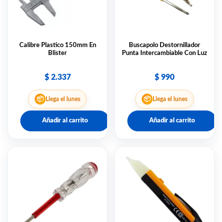
Calibre Plastico 150mm En
Buscapolo Destornillador
Blister
Punta Intercambiable Con Luz
$
2.337
$
990
📦
📦
Llega el lunes
Llega el lunes
Añadir al carrito
Añadir al carrito