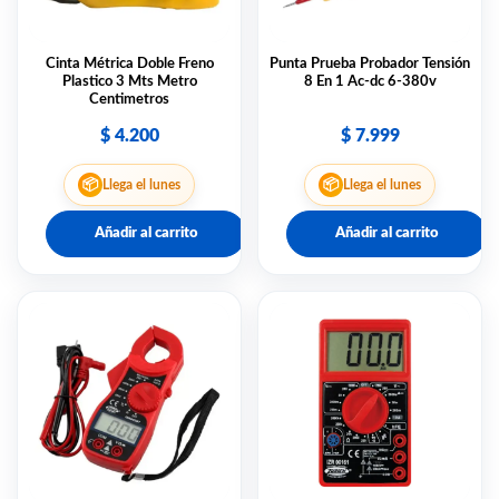
Cinta Métrica Doble Freno
Punta Prueba Probador Tensión
Plastico 3 Mts Metro
8 En 1 Ac-dc 6-380v
Centimetros
$
4.200
$
7.999
📦
📦
Llega el lunes
Llega el lunes
Añadir al carrito
Añadir al carrito