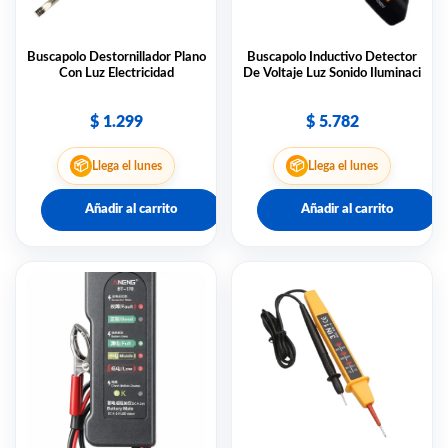
Buscapolo Destornillador Plano
Buscapolo Inductivo Detector
Con Luz Electricidad
De Voltaje Luz Sonido Iluminaci
$
1.299
$
5.782
📦
📦
Llega el lunes
Llega el lunes
Añadir al carrito
Añadir al carrito