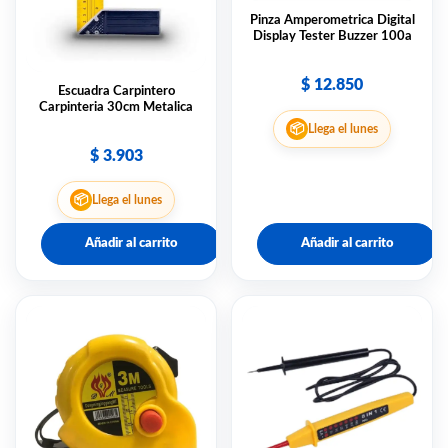
Pinza Amperometrica Digital
Display Tester Buzzer 100a
$
12.850
Escuadra Carpintero
Carpinteria 30cm Metalica
📦
Llega el lunes
$
3.903
📦
Llega el lunes
Añadir al carrito
Añadir al carrito