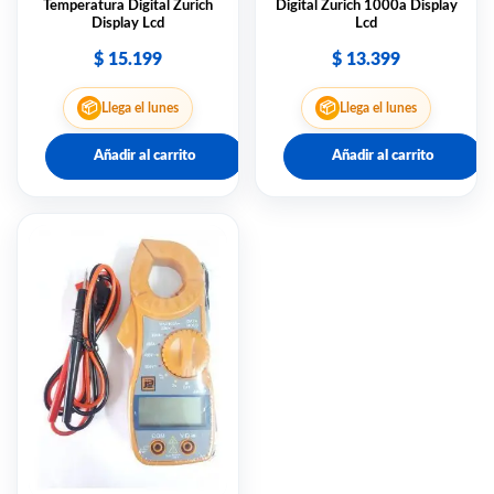
Temperatura Digital Zurich
Digital Zurich 1000a Display
Display Lcd
Lcd
$
15.199
$
13.399
📦
📦
Llega el lunes
Llega el lunes
Añadir al carrito
Añadir al carrito