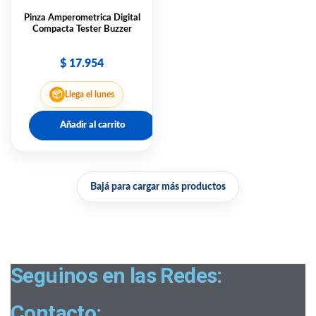
Pinza Amperometrica Digital
Compacta Tester Buzzer
$
17.954
📦
Llega el lunes
Añadir al carrito
Bajá para cargar más productos
Seguinos en las Redes:
Contacto: