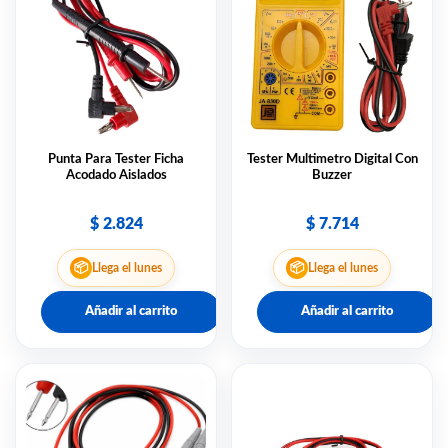
Punta Para Tester Ficha
Tester Multimetro Digital Con
Acodado Aislados
Buzzer
$
2.824
$
7.714
📦
📦
Llega el lunes
Llega el lunes
Añadir al carrito
Añadir al carrito