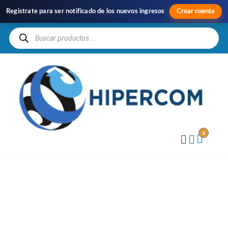
Registrate para ser notificado de los nuevos ingresos
Crear cuenta
H
Im
y
Di
0