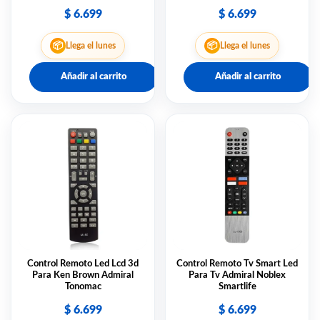
$
6.699
$
6.699
📦
📦
Llega el lunes
Llega el lunes
Añadir al carrito
Añadir al carrito
Control Remoto Led Lcd 3d
Control Remoto Tv Smart Led
Para Ken Brown Admiral
Para Tv Admiral Noblex
Tonomac
Smartlife
$
6.699
$
6.699