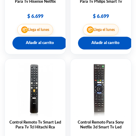
Para Tv Hisense Netflix
Para Tv Philips Smart Tv
$
6.699
$
6.699
📦
📦
Llega el lunes
Llega el lunes
Añadir al carrito
Añadir al carrito
Control Remoto Tv Smart Led
Control Remoto Para Sony
Para Tv Tcl Hitachi Rca
Netflix 3d Smart Tv Led