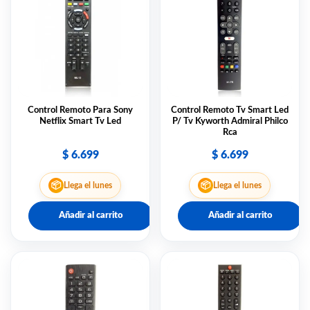
Control Remoto Para Sony
Control Remoto Tv Smart Led
Netflix Smart Tv Led
P/ Tv Kyworth Admiral Philco
Rca
$
6.699
$
6.699
📦
📦
Llega el lunes
Llega el lunes
Añadir al carrito
Añadir al carrito