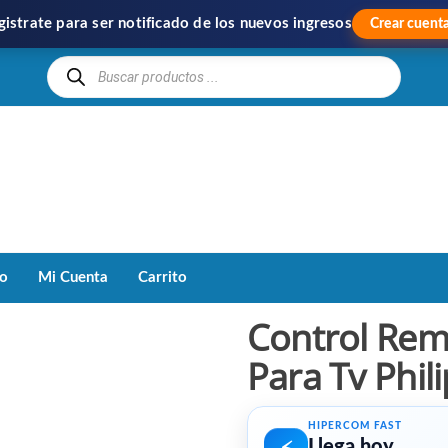
gistrate para ser notificado de los nuevos ingresos
Crear cuent
Hipercom
Importación
y
Distribución
to
Mi Cuenta
Carrito
Control Rem
Para Tv Phil
HIPERCOM FAST
Llega hoy