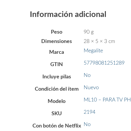
Información adicional
Peso
90 g
Dimensiones
28 × 5 × 3 cm
Megalite
Marca
57798081251289
GTIN
No
Incluye pilas
Nuevo
Condición del ítem
ML10 – PARA TV PH
Modelo
2194
SKU
No
Con botón de Netflix