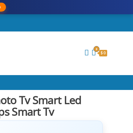
a
0
$ 0
oto Tv Smart Led
ips Smart Tv