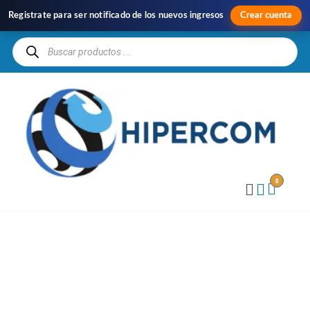
Registrate para ser notificado de los nuevos ingresos
Crear cuenta
H
Im
y
Di
0