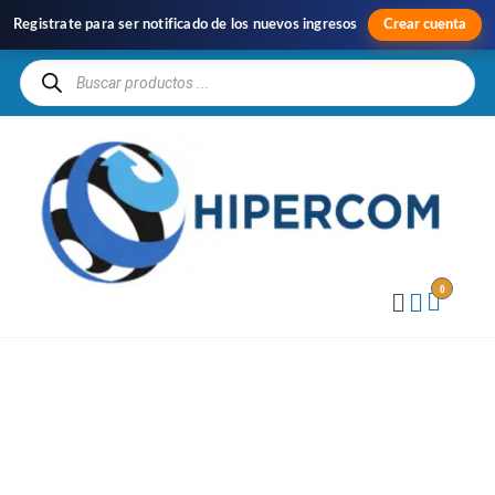
Registrate para ser notificado de los nuevos ingresos
Crear cuenta
H
Im
y
Di
0