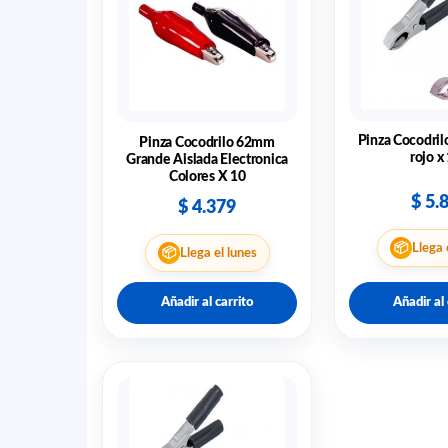
Pinza Cocodril
Pinza Cocodrilo 62mm
rojo x
Grande Aislada Electronica
Colores X 10
$
5.
$
4.379
📦
Llega 
📦
Llega el lunes
Añadir al carrito
Añadir al 