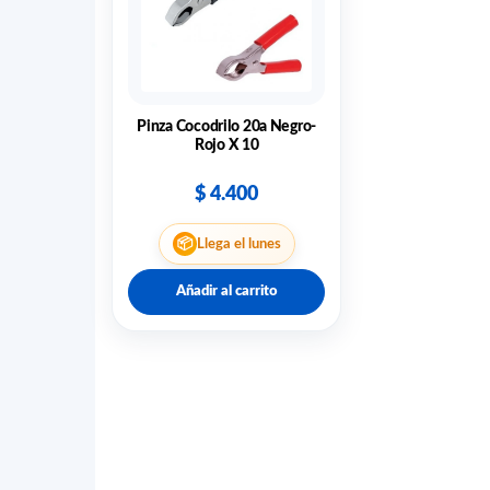
Pinza Cocodrilo 20a Negro-
Rojo X 10
$
4.400
📦
Llega el lunes
Añadir al carrito