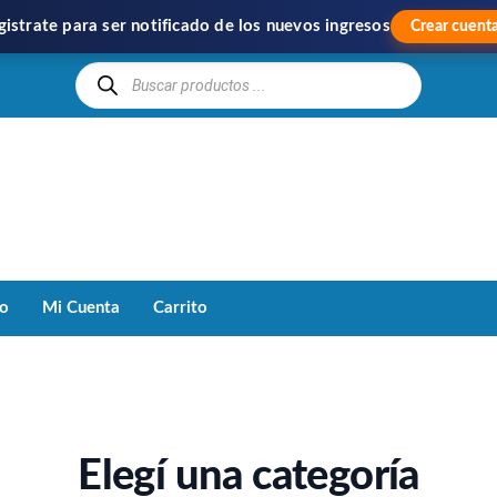
gistrate para ser notificado de los nuevos ingresos
Crear cuent
Hipercom
Importación
y
Distribución
to
Mi Cuenta
Carrito
Elegí una categoría