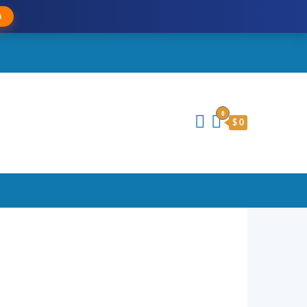
a
0
$ 0