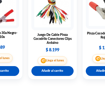
o 30a Negro-
Pinza Cocodr
Juego De Cable Pinza
 10u
Roj
Cocodrilo Conectores Clips
Arduino
889
$
1
$
8.199
el lunes
📦
Lle
📦
Llega el lunes
carrito
Añadir al carrito
Añadir