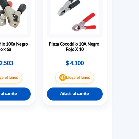
ilo 100a Negro-
Pinza Cocodrilo 10A Negro-
o x 6u
Rojo X 10
2.503
$
4.100
📦
ga el lunes
Llega el lunes
 al carrito
Añadir al carrito