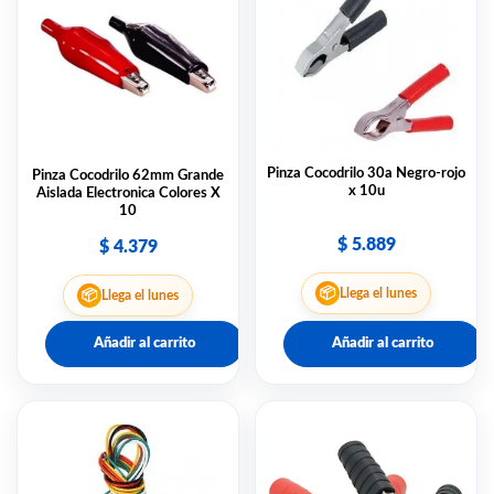
Pinza Cocodrilo 30a Negro-rojo
Pinza Cocodrilo 62mm Grande
x 10u
Aislada Electronica Colores X
10
$
5.889
$
4.379
📦
Llega el lunes
📦
Llega el lunes
Añadir al carrito
Añadir al carrito