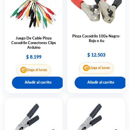
Pinza Cocodrilo 100a Negro-
Juego De Cable Pinza
Rojo x 6u
Cocodrilo Conectores Clips
Arduino
$
12.503
$
8.199
📦
Llega el lunes
📦
Llega el lunes
Añadir al carrito
Añadir al carrito