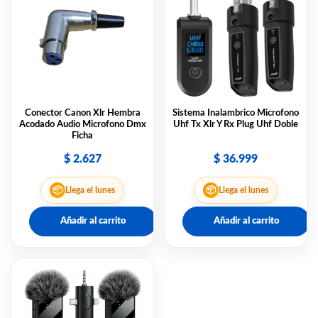
Conector Canon Xlr Hembra
Sistema Inalambrico Microfono
Acodado Audio Microfono Dmx
Uhf Tx Xlr Y Rx Plug Uhf Doble
Ficha
$
2.627
$
36.999
📦
📦
Llega el lunes
Llega el lunes
Añadir al carrito
Añadir al carrito