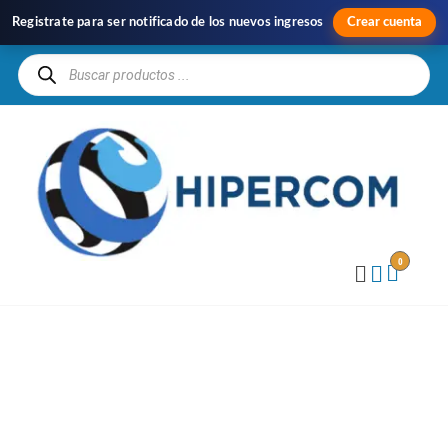
Registrate para ser notificado de los nuevos ingresos
Crear cuenta
H
Im
y
Di
0