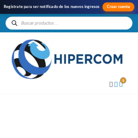
Registrate para ser notificado de los nuevos ingresos
Crear cuenta
H
Im
y
Di
0