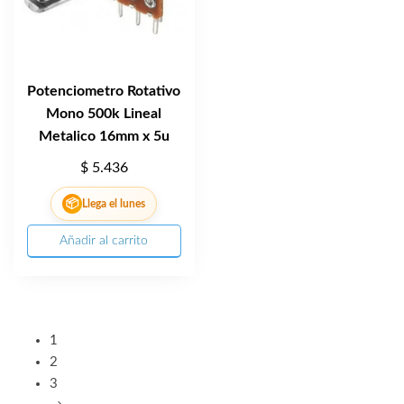
Potenciometro Rotativo
Mono 500k Lineal
Metalico 16mm x 5u
$
5.436
📦
Llega el lunes
Añadir al carrito
1
2
3