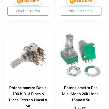
📦
📦
Llega el lunes
Llega el lunes
Añadir al carrito
Añadir al carrito
Potenciometro Doble
Potenciometro Pcb
100 K 3+3 Pines 6
Mini Mono 20k Lineal
Pines Estereo Lineal x
15mm x 5u
5u
$
7.021