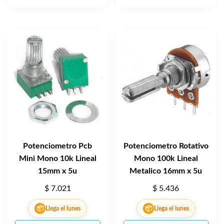
Potenciometro Pcb
Potenciometro Rotativo
Mini Mono 10k Lineal
Mono 100k Lineal
15mm x 5u
Metalico 16mm x 5u
$
7.021
$
5.436
📦
📦
Llega el lunes
Llega el lunes