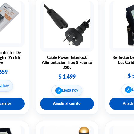
Protector De
Cable Power Interlock
Reflector L
gico Zurich
Alimentación Tipo 8 Fuente
Luz Cali
ro
220v
659
$
5
$
1.499
a hoy
⚡︎
L
⚡︎
Llega hoy
carrito
Añadir al carrito
Añadir