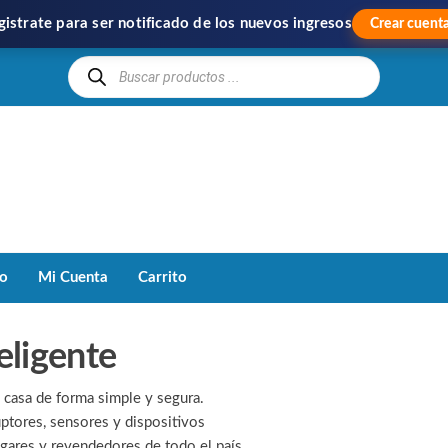
gistrate para ser notificado de los nuevos ingresos
Crear cuent
Hipercom
Importación
y
Distribución
to
Mi Cuenta
Carrito
eligente
 casa de forma simple y segura.
ptores, sensores y dispositivos
gares y revendedores de todo el país.