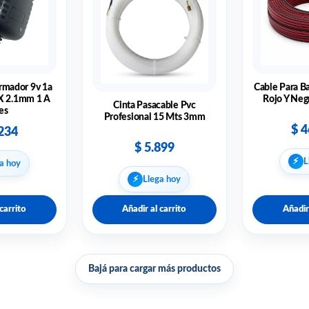
rmador 9v 1a
Cable Para B
 X 2.1mm 1 A
Rojo Y Neg
Cinta Pasacable Pvc
es
Profesional 15 Mts 3mm
$
4
234
$
5.899
⚡︎
L
a hoy
⚡︎
Llega hoy
carrito
Añadir al carrito
Añadir
Bajá para cargar más productos