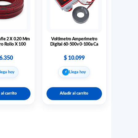
afle 2 X 0.20 Mm
Voltimetro Amperimetro
ro Rollo X 100
Digital 60-500v 0-100a Ca
6.350
$
10.099
⚡︎
lega hoy
Llega hoy
 al carrito
Añadir al carrito