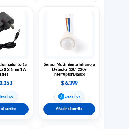
sformador 5v 1a
Sensor Movimiento Infrarrojo
5.5 X 2.1mm 1 A
Detector 120° 220v
eales
Interruptor Blanco
0.253
$
6.399
⚡︎
lega hoy
Llega hoy
 al carrito
Añadir al carrito