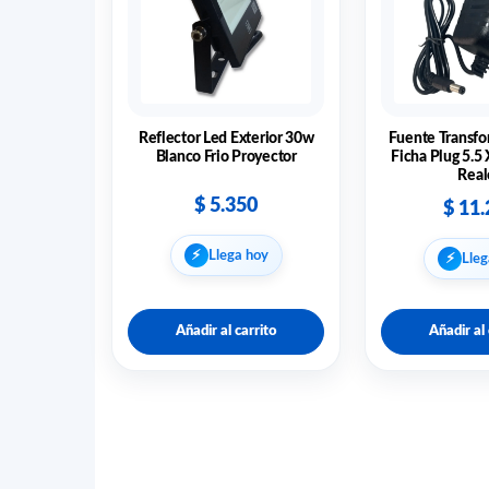
Reflector Led Exterior 30w
Fuente Transfo
Blanco Frio Proyector
Ficha Plug 5.5
Real
$
5.350
$
11.
⚡︎
Llega hoy
⚡︎
Lleg
Añadir al carrito
Añadir al 