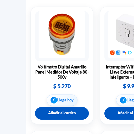
Voltímetro Digital Amarillo
Interruptor Wi
Panel Medidor De Voltaje 80-
Llave Extern
500v
Inteligente 
$
5.270
$
9.
⚡︎
⚡︎
Llega hoy
Lleg
Añadir al carrito
Añadir al 