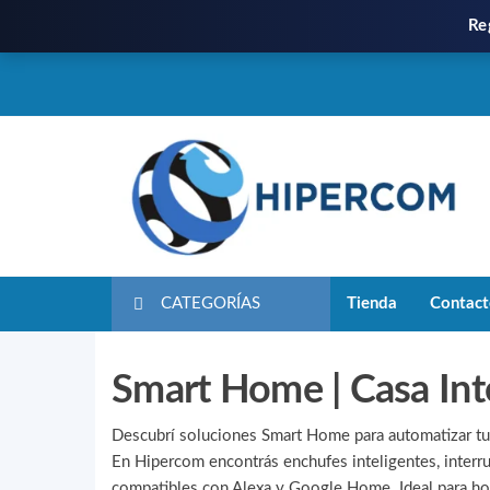
Re
CATEGORÍAS
Tienda
Contac
Smart Home | Casa Int
Descubrí soluciones Smart Home para automatizar tu
En Hipercom encontrás enchufes inteligentes, interru
compatibles con Alexa y Google Home. Ideal para ho