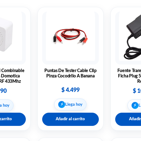
fi Combinable
Puntas De Tester Cable Clip
Fuente Tran
a Domotica
Pinza Cocodrilo A Banana
Ficha Plug 
+ RF 433Mhz
R
$
4.499
990
$
1
⚡︎
Llega hoy
⚡︎
a hoy
L
carrito
Añadir al carrito
Añadir