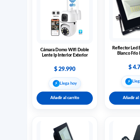
Reflector Led 
Cámara Domo Wifi Doble
Blanco Frio
Lente Ip Interior Exterior
$
4.
$
29.990
⚡︎
Lleg
⚡︎
Llega hoy
Añadir al carrito
Añadir al 