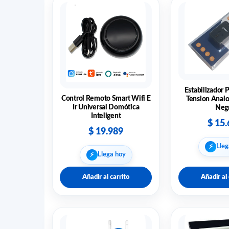
Estabilizador 
Control Remoto Smart Wifi E
Tension Analo
Ir Universal Domótica
Neg
Inteligent
$
15.
$
19.989
⚡︎
Lleg
⚡︎
Llega hoy
Añadir al carrito
Añadir al 