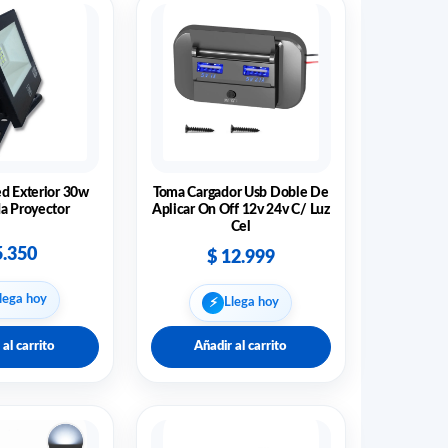
ed Exterior 30w
Toma Cargador Usb Doble De
da Proyector
Aplicar On Off 12v 24v C/ Luz
Cel
.350
$
12.999
lega hoy
⚡︎
Llega hoy
 al carrito
Añadir al carrito