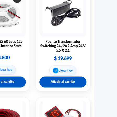
35 60 Leds 12v
Fuente Transformador
 Interior 5mts
Switching 24v 2a 2 Amp 24 V
5.5 X 2.1
.800
$
19.699
lega hoy
⚡︎
Llega hoy
 al carrito
Añadir al carrito