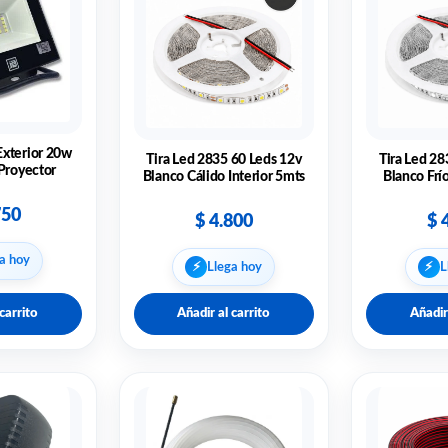
Exterior 20w
Tira Led 2835 60 Leds 12v
Tira Led 28
 Proyector
Blanco Cálido Interior 5mts
Blanco Frío
750
$
4.800
$
4
a hoy
⚡︎
⚡︎
Llega hoy
L
carrito
Añadir al carrito
Añadir