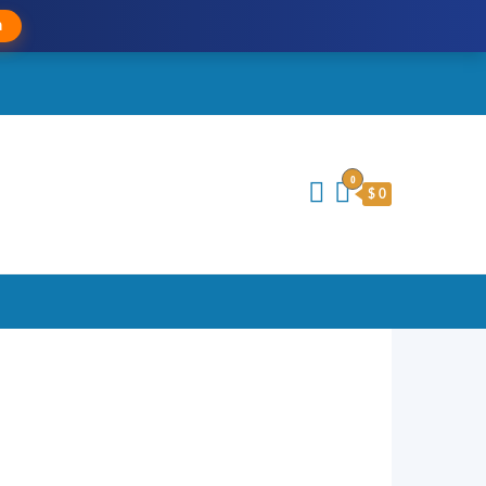
a
0
$ 0