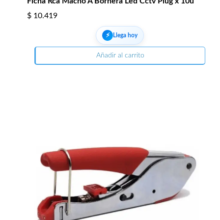
Ficha Rca Macho A Bornera Led Cctv Plug x 10u
$
10.419
⚡︎
Llega hoy
Añadir al carrito