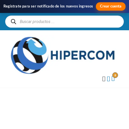
Registrate para ser notificado de los nuevos ingresos
Crear cuenta
H
Im
y
Di
0