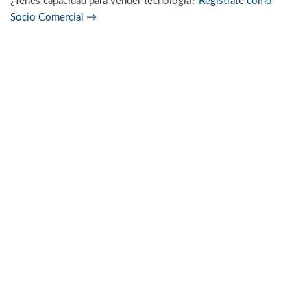
¿Tenés capacidad para vender tecnología?
Registrate como
Socio Comercial
→