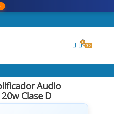
a
0
$ 0
ificador Audio
 120w Clase D