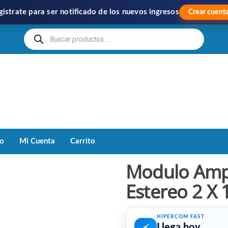
gistrate para ser notificado de los nuevos ingresos
Crear cuent
Hipercom
Importación
y
Distribución
to
Mi Cuenta
Carrito
Modulo Ampl
Estereo 2 X
HIPERCOM FAST
Llega hoy