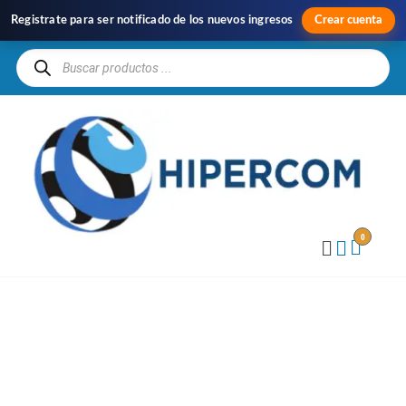
Registrate para ser notificado de los nuevos ingresos
Crear cuenta
H
Im
y
Di
0