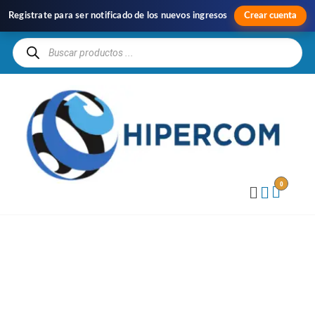
Registrate para ser notificado de los nuevos ingresos
Crear cuenta
H
Im
y
Di
0