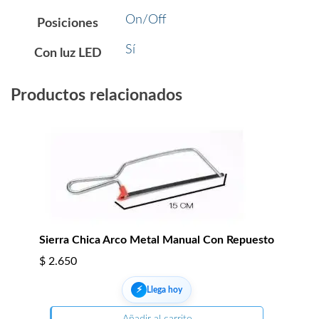
On/Off
Posiciones
Sí
Con luz LED
Productos relacionados
Sierra Chica Arco Metal Manual Con Repuesto
$
2.650
⚡︎
Llega hoy
Añadir al carrito