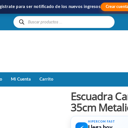
gistrate para ser notificado de los nuevos ingresos
Crear cuent
Hipercom
Importación
y
Distribución
to
Mi Cuenta
Carrito
Escuadra Car
35cm Metali
HIPERCOM FAST
Llega hoy