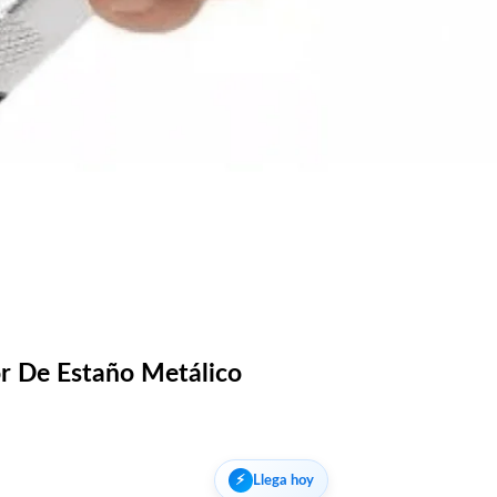
r De Estaño Metálico
⚡︎
Llega hoy