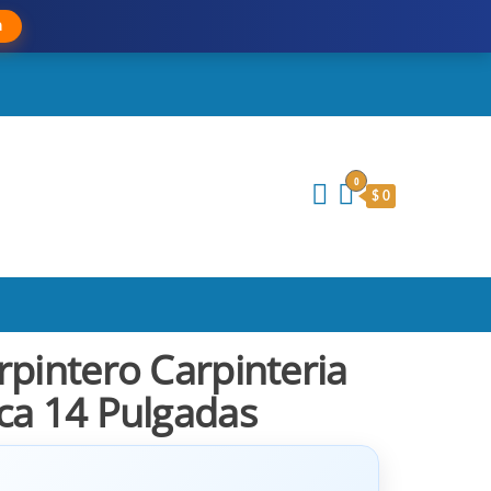
a
0
$ 0
pintero Carpinteria
ca 14 Pulgadas