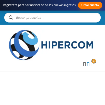
Registrate para ser notificado de los nuevos ingresos
Crear cuenta
H
Im
y
Di
0