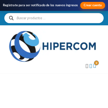
Registrate para ser notificado de los nuevos ingresos
Crear cuenta
H
Im
y
Di
0