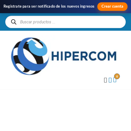
Registrate para ser notificado de los nuevos ingresos
Crear cuenta
H
Im
y
Di
0