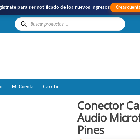
gistrate para ser notificado de los nuevos ingresos
Crear cuent
Hipercom
Importación
y
Distribución
to
Mi Cuenta
Carrito
Conector Ca
Audio Micro
Pines