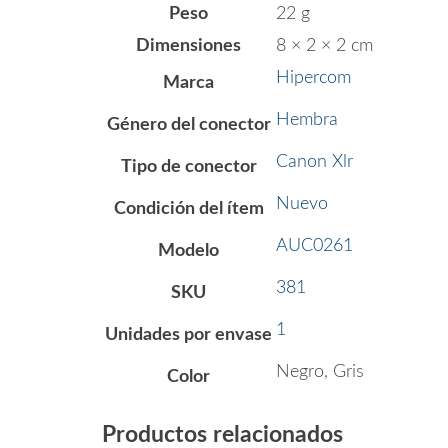
Peso
22 g
Dimensiones
8 × 2 × 2 cm
Hipercom
Marca
Hembra
Género del conector
Canon Xlr
Tipo de conector
Nuevo
Condición del ítem
AUC0261
Modelo
381
SKU
1
Unidades por envase
Negro, Gris
Color
Productos relacionados