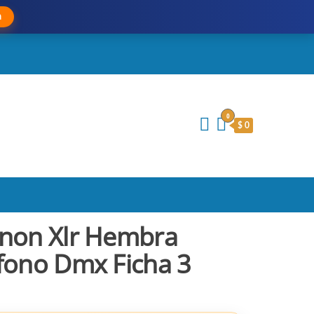
a
0
$ 0
non Xlr Hembra
fono Dmx Ficha 3