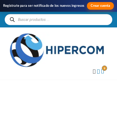
Registrate para ser notificado de los nuevos ingresos
Crear cuenta
H
Im
y
Di
0