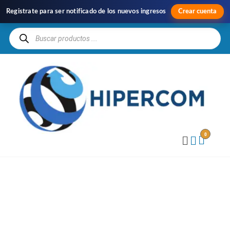
Registrate para ser notificado de los nuevos ingresos
Crear cuenta
H
Im
y
Di
0