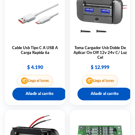
Cable Usb Tipo C A USB A
Toma Cargador Usb Doble De
Carga Rapida 6a
Aplicar On Off 12v 24v C/ Luz
Cel
$
4.190
$
12.999
📦
📦
Llega el lunes
Llega el lunes
Añadir al carrito
Añadir al carrito