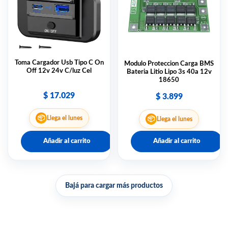
Toma Cargador Usb Tipo C On
Modulo Proteccion Carga BMS
Off 12v 24v C/luz Cel
Bateria Litio Lipo 3s 40a 12v
18650
$
17.029
$
3.899
📦
📦
Llega el lunes
Llega el lunes
Añadir al carrito
Añadir al carrito
Bajá para cargar más productos