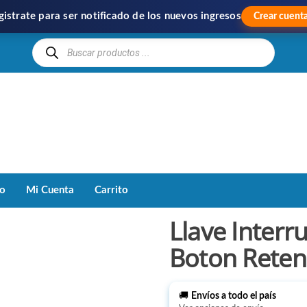
gistrate para ser notificado de los nuevos ingresos
Crear cuent
Hipercom
Importación
y
Distribución
to
Mi Cuenta
Carrito
Llave Interr
Boton Reten
🚚
Envíos a todo el país