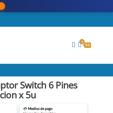
a
0
$ 0
uptor Switch 6 Pines
cion x 5u
💳
Medios de pago